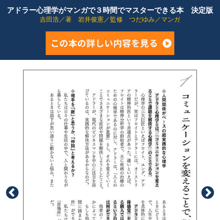
アドラー心理学がマンガで３時間でマスターできる本 決定版
吉田浩／著 岩井俊憲／監修 つだゆみ／マンガ