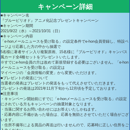
キャンペーン詳細
■キャンペーン名
『ブルーピリオド』アニメ化記念プレゼントキャンペーン
■キャンペーン期間
2021/9/22（水）～2021/10/31（日）
■キャンペーン内容
「e-honメールニュースを受け取る」の設定条件でe-hon会員登録し、特設ペ
ージより応募した方の中から抽選で
5名様に著者サイン入り複製原画、15名様に『ブルーピリオド』キャンバス
風カード全4種セットをプレゼントいたします。
※すでにe-hon会員の方は改めて新規登録する必要はございません。「e-hon
メールニュースを受け取る」の設定は
マイページの「会員情報の変更」から変更いただけます。
■プレゼントの発送について
当選者の発表はプレゼントの発送をもって代えさせていただきます。
プレゼントの発送は2021年11月下旬から12月頃を予定しております。
■注意事項
・キャンペーン開始前にすでに「e-honメールニュースを受け取る」の設定
にされている方もキャンペーンの抽選対象となります。
・当落に関するお問い合わせにはお答えいたしかねます。
・応募内容に不備があった場合は、応募を無効とさせていただく場合がござ
います。
・住所不備等による賞品の再送は行いませんので、応募時に正しい住所をご