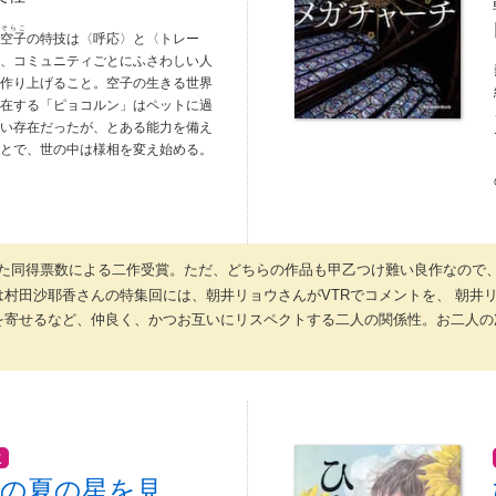
ぎ
そらこ
月
空子
の特技は〈呼応〉と〈トレー
〉、コミュニティごとにふさわしい人
を作り上げること。空子の生きる世界
存在する「ピョコルン」はペットに過
ない存在だったが、とある能力を備え
ことで、世の中は様相を変え始める。
た同得票数による二作受賞。ただ、どちらの作品も甲乙つけ難い良作なので
村田沙耶香さんの特集回には、朝井リョウさんがVTRでコメントを、 朝井
トを寄せるなど、仲良く、かつお互いにリスペクトする二人の関係性。お二人
位
の夏の星を見