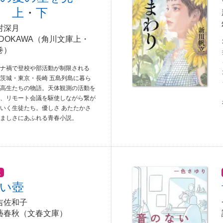
 上
・
下
村深月
ADOKAWA（角川文庫上・
巻）
ロナ禍で登校や部活動が制限される
茨城・東京・長崎 五島列島に暮ら
中高生たちの物語。天体観測の活動を
じ、リモート会議を駆使しながら繋が
いく生徒たち。優しさ あたたかさ
くましさにあふれる青春小説。
位
い壺
吉佐和子
藝春秋（文春文庫）