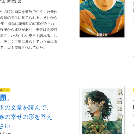
日新聞出版
学生の時に両親を事故で亡くした美佐
、叔母の弥生に育てられる。それから
0年、叔母に認知症の症状がみられ
と役場から連絡があり、美佐は高校時
を過ごした懐かしい場所を訪れる。し
し、美しく丁寧に暮らしていた家は荒
果て、ゴミ屋敷と化していた。
ネート
題。
下の文章を読んで、
族の幸せの形を答え
さい