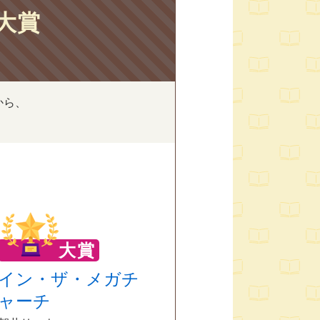
大賞
から、
大賞
イン・ザ・メガチ
ャーチ