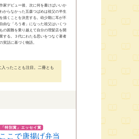
作家デビュー後、次に何を書けばいいか
わからなかった五森つばめは祖父の半生
を描くことを決意する。幼少期に耳が不
自由な「ろう者」になった祖父はいくつ
もの困難を乗り越えて自分の理髪店を開
業する。３代にわたる思いをつなぐ著者
の実話に基づく物語。
に入ったことも注目。二冊とも
「特別賞」エッセイ賞
ここで唐揚げ弁当