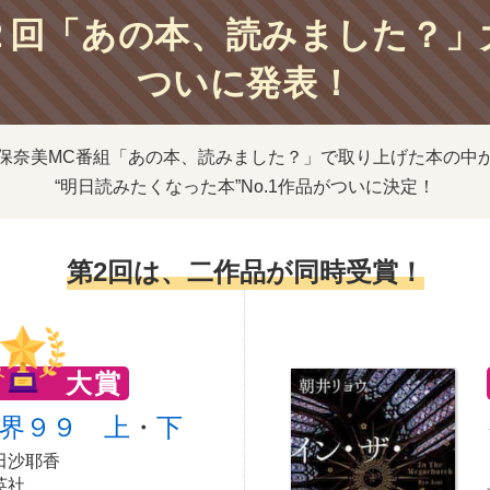
２回
「あの本、読みました？」
ついに発表！
保奈美MC番組
「あの本、読みました？」で
取り上げた本の中
“明日読みたくなった本”No.1作品が
ついに決定！
第2回は、二作品が同時受賞！
大賞
界９９ 上
・
下
田沙耶香
英社