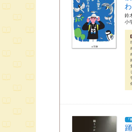
鈴
小
「