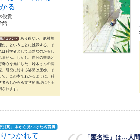
わかる
木俊貴
学館
あり得ない、絶対無
番組コメント
理だ、ということに挑戦する、そ
れは科学者として当然なのかもし
れません。しかし、自分の興味と
好奇心を元にした、鈴木さんの調
査、研究に対する姿勢は圧巻。そ
して、この本でわかるように、科
学者らしからぬ文学的表現にも圧
倒されます。
特別賞」本から見つけた名言賞
踊りつかれて
「匿名性」は…人