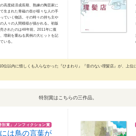
和の高度経済成長期、熟練の陶芸家に
って生まれた青磁の壺が様々な人の手
渡っていく物語。その時々の持ち主や
囲の人々の人間模様が描かれる。初版
売されたのは48年前。2011年に復
し、増刷を重ねる異例の大ヒットを記
している。
10位以内に惜しくも入らなかった『ひまわり』『音のない理髪店』が、上位
特別賞はこちらの三作品。
特別賞」ノンフィクション賞
には鳥の言葉が