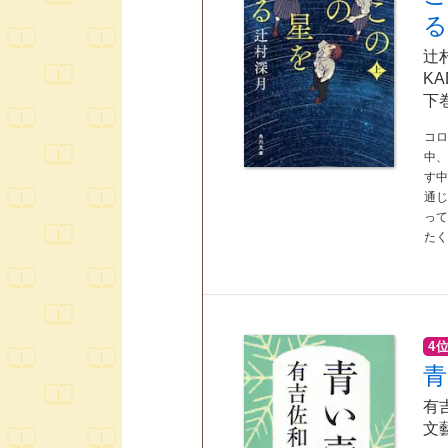
る
辻
K
下
コ
中、
す
通
って
た
4
青
有
文