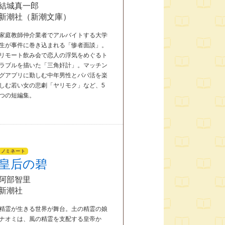
結城真一郎
新潮社（新潮文庫）
家庭教師仲介業者でアルバイトする大学
生が事件に巻き込まれる「惨者面談」。
リモート飲み会で恋人の浮気をめぐるト
ラブルを描いた「三角奸計」。マッチン
グアプリに勤しむ中年男性とパパ活を楽
しむ若い女の悲劇「ヤリモク」など、5
つの短編集。
ノミネート
皇后の碧
阿部智里
新潮社
精霊が生きる世界が舞台。土の精霊の娘
ナオミは、風の精霊を支配する皇帝か