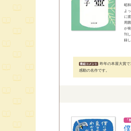
昭
よ
に
周
が発
刊
録
昨年の本屋大賞で
番組コメント
感動の名作です。
「
僕