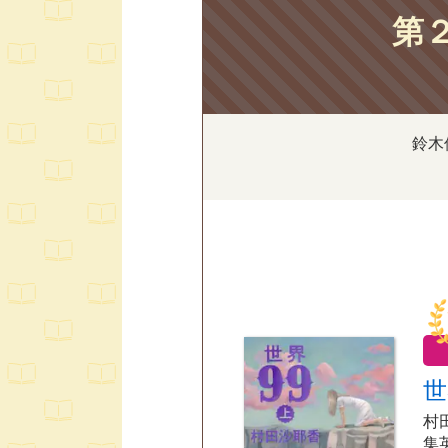
第
鈴木
世
村
集