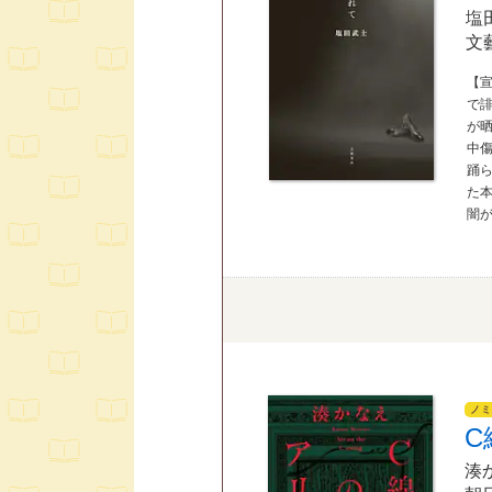
塩
文
【宣
で誹
が
中
踊
た
闇
ノミ
C
湊