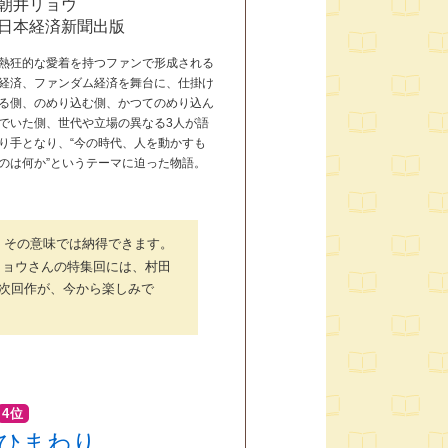
朝井リョウ
日本経済新聞出版
熱狂的な愛着を持つファンで形成される
経済、ファンダム経済を舞台に、仕掛け
る側、のめり込む側、かつてのめり込ん
でいた側、世代や立場の異なる3人が語
り手となり、“今の時代、人を動かすも
のは何か”というテーマに迫った物語。
、その意味では納得できます。
リョウさんの特集回には、村田
の次回作が、今から楽しみで
4位
ひまわり