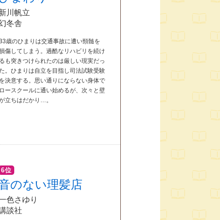
新川帆立
幻冬舎
33歳のひまりは交通事故に遭い頸髄を
損傷してしまう。過酷なリハビリを続け
るも突きつけられたのは厳しい現実だっ
た。ひまりは自立を目指し司法試験受験
を決意する。思い通りにならない身体で
ロースクールに通い始めるが、次々と壁
が立ちはだかり…。
6位
音のない理髪店
一色さゆり
講談社