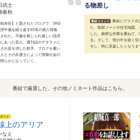
る物差し
田武士
藝春秋
番組にゲスト出
番組コメント
戦布告】と題されたブログで、SNS
た、取材ノートや住宅地図、
謗中傷を繰り返す83名の個人情報
した。緻密な作業を重ねて、
晒された。不倫を報じられ激しい誹謗
る。そして、世の中を鋭く切
傷にあった芸人。週刊誌のデタラメに
モし、時に見返したくなりま
らされ姿を消した歌手。ブログを書い
本人とその弁護士によって情報社会の
が明らかになっていく。
番組で厳選した、
その他ノミネート作品はこちら。
ネート
線上のアリア
かなえ