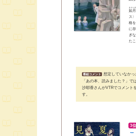
きさら
如
ス
格
に
ぎ
た
想定していなかっ
番組コメント
「あの本、読みました？」では
沙耶香さんがVTRでコメン
す。
3
こ