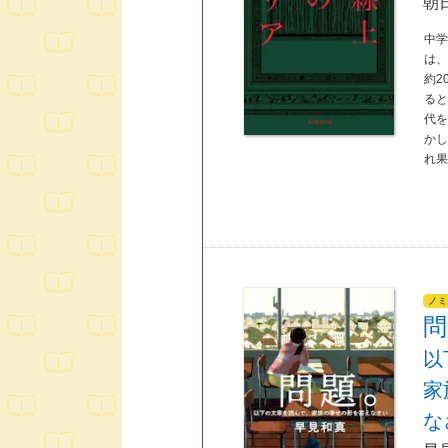
朝
中
は
約2
る
代
か
れ
ノミ
問
以
家
な