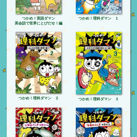
つかめ！英語ダマン
つかめ！理科ダマン １
英会話で世界にとびだせ！編
つかめ！理科ダマン ２
つかめ！理科ダマン ３