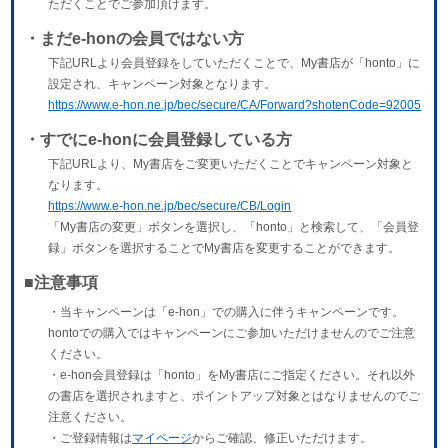
ただくことでご参加頂けます。
・まだe-honの会員ではない方
下記URLより会員登録をしていただくことで、My書店が「honto」に
設定され、キャンペーン対象となります。
https://www.e-hon.ne.jp/bec/secure/CA/Forward?shotenCode=92005
・すでにe-honに会員登録している方
下記URLより、My書店をご変更いただくことでキャンペーン対象と
なります。
https://www.e-hon.ne.jp/bec/secure/CB/Login
「My書店の変更」ボタンを選択し、「honto」と検索して、「会員登
録」ボタンを選択することでMy書店を変更することができます。
■注意事項
・当キャンペーンは「e-hon」での購入に伴うキャンペーンです。
hontoでの購入ではキャンペーンにご参加いただけませんのでご注意
ください。
・e-hon会員登録は「honto」をMy書店にご指定ください。それ以外
の書店を選択されますと、ポイントアップ対象とはなりませんのでご
注意ください。
・ご登録情報は
マイページ
からご確認、修正いただけます。