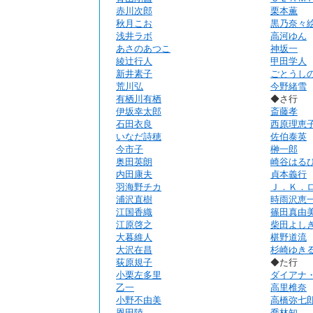
赤川次郎
栗本薫
秋月こお
黒乃奈々
浅井ラボ
高河ゆん
あさのあつこ
神坂一
綾辻行人
甲田学人
新井素子
ごとうし
荒川弘
今野緒雪
有栖川有栖
◆さ行
伊坂幸太郎
斎藤孝
石田衣良
西原理恵
いなだ詩穂
佐伯泰英
今市子
榊一郎
奥田英朗
崎谷はる
内田康夫
貞本義行
羽海野チカ
Ｊ．Ｋ．
浦沢直樹
時雨沢恵
江国香織
篠田真由
江原啓之
柴田よし
大暮維人
椹野道流
大沢在昌
杉崎ゆき
荻原規子
◆た行
小栗左多里
ダイアナ
乙一
高里椎奈
小野不由美
高橋弥七
恩田陸
喬林知