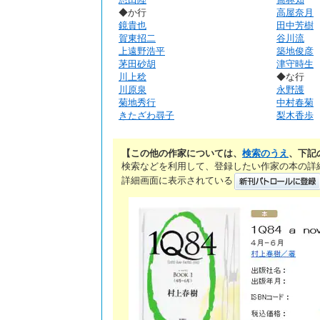
◆か行
高屋奈月
鏡貴也
田中芳樹
賀東招二
谷川流
上遠野浩平
築地俊彦
茅田砂胡
津守時生
川上稔
◆な行
川原泉
永野護
菊地秀行
中村春菊
きたざわ尋子
梨木香歩
【この他の作家については、
検索のうえ
、下記
検索などを利用して、登録したい作家の本の詳
詳細画面に表示されている