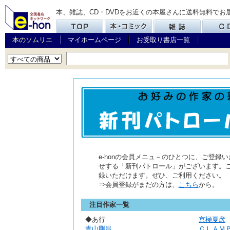
本、雑誌、CD・DVDをお近くの本屋さんに送料無料でお
本のソムリエ
マイホームページ
お受取り書店一覧
e-honの会員メニュ－のひとつに、ご登
せする「新刊パトロール」がございます。
録いただけます。ぜひ、ご利用ください。
⇒会員登録がまだの方は、
こちら
から。
注目作家一覧
◆あ行
京極夏彦
青山剛昌
ＣＬＡＭ