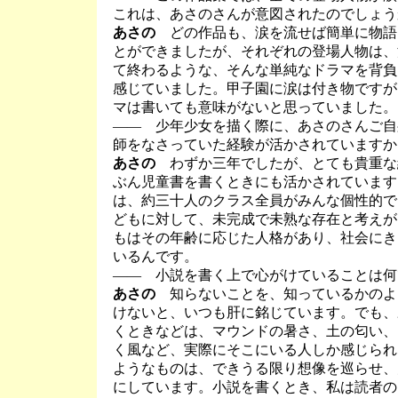
これは、あさのさんが意図されたのでしょう
あさの
どの作品も、涙を流せば簡単に物語
とができましたが、それぞれの登場人物は、
て終わるような、そんな単純なドラマを背負
感じていました。甲子園に涙は付き物ですが
マは書いても意味がないと思っていました。
―― 少年少女を描く際に、あさのさんご自
師をなさっていた経験が活かされていますか
あさの
わずか三年でしたが、とても貴重な
ぶん児童書を書くときにも活かされています
は、約三十人のクラス全員がみんな個性的で
どもに対して、未完成で未熟な存在と考えが
もはその年齢に応じた人格があり、社会にき
いるんです。
―― 小説を書く上で心がけていることは何
あさの
知らないことを、知っているかのよ
けないと、いつも肝に銘じています。でも、
くときなどは、マウンドの暑さ、土の匂い、
く風など、実際にそこにいる人しか感じられ
ようなものは、できうる限り想像を巡らせ、
にしています。小説を書くとき、私は読者の