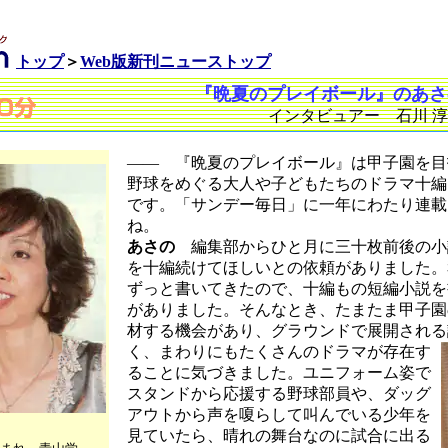
トップ
＞
Web版新刊ニューストップ
『晩夏のプレイボール』のあさ
インタビュアー 石川 
―― 『晩夏のプレイボール』は甲子園を目
野球をめぐる大人や子どもたちのドラマ十編
です。「サンデー毎日」に一年にわたり連載
ね。
あさの
編集部からひと月に三十枚前後の小
を十編続けてほしいとの依頼がありました。
ずっと書いてきたので、十編もの短編小説を
がありました。そんなとき、たまたま甲子園
材する機会があり、グラウンドで展開される
く、まわりにもた
くさんのドラマが存在す
ることに気づきました。ユニフォーム姿で
スタンドから応援する野球部員や、ダッグ
アウトから声を嗄らして叫んでいる少年を
こ
見ていたら、晴れの舞台なのに試合に出る