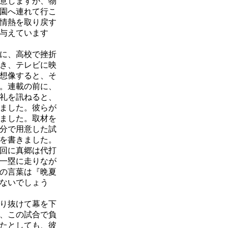
意しますが、物
園へ連れて行こ
情熱を取り戻す
与えています
に、高校で挫折
き、テレビに映
想像すると、そ
。連載の前に、
礼を訊ねると、
ました。彼らが
ました。取材を
分で用意した試
を書きました。
回に真郷は代打
一塁に走りなが
の言葉は『晩夏
ないでしょう
り抜けて幕を下
、この試合で負
たとしても、彼