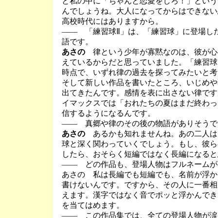
と私の中に「ちゃんと恋愛をしろ！」という
んでしょうね。大人になってからはできない
高校時代にはありますから。
―― 「練習球Ⅱ」は、「練習球」に登場し
語です。
あさの
律という少年が寡黙なのは、彼が心
えているからだと思っていました。「練習球
時点で、いずれ律の過去を探ってみたいと考
そして新しい作品を書いたところ、いじめや
出てきたんです。感情を表に出さない律です
イマックスでは「おれたちの夏はまだ終わっ
信するようになるんです。
―― 真郷や律のその後の物語がありそうで
あさの
あるかも知れませんね。あの二人は
球と深く関わっていくでしょう。もし、彼ら
したら、おそらく短編ではなく長編になると
―― どの作品も、登場人物はフルネームが
あさの 私は長編でも短編でも、名前が浮か
書けないんです。ですから、その人に一番相
えます。漢字ではなく音でポッと浮かんでき
を当てはめます。
―― この作品集では、全ての登場人物が涙