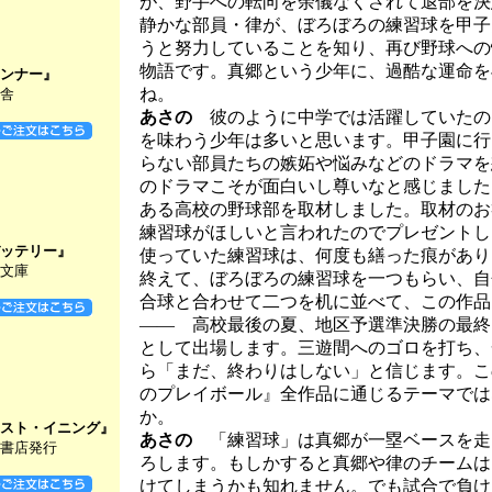
が、野手への転向を余儀なくされて退部を決
静かな部員・律が、ぼろぼろの練習球を甲子
うと努力していることを知り、再び野球への
物語です。真郷という少年に、過酷な運命を
ンナー』
ね。
舎
あさの
彼のように中学では活躍していたの
を味わう少年は多いと思います。甲子園に行
らない部員たちの嫉妬や悩みなどのドラマを
のドラマこそが面白いし尊いなと感じました
ある高校の野球部を取材しました。取材のお
練習球がほしいと言われたのでプレゼントし
ッテリー』
使っていた練習球は、何度も繕った痕があり
文庫
終えて、ぼろぼろの練習球を一つもらい、自
合球と合わせて二つを机に並べて、この作品
―― 高校最後の夏、地区予選準決勝の最終
として出場します。三遊間へのゴロを打ち、
ら「まだ、終わりはしない」と信じます。こ
のプレイボール』全作品に通じるテーマでは
か。
スト・イニング』
あさの
「練習球」は真郷が一塁ベースを走
書店発行
ろします。もしかすると真郷や律のチームは
けてしまうかも知れません。でも試合で負け