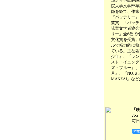
1954年岡山県
院大学文学部卒
師を経て、作家
『バッテリー』
芸賞、『バッテ
児童文学者協会
リー』全6巻で
文化賞を受賞。
ルで精力的に執
ている。主な著
少年』、『ラン
スト・イニング
ズ・ブルー』、
月』、『NO.６
MANZAI』な
『晩
ル』
毎日