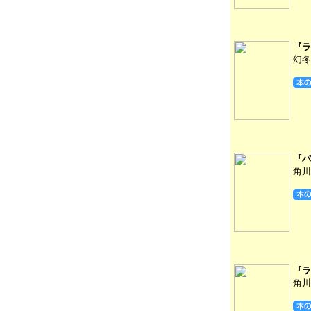
『ラ
幻冬
『バ
角川
『ラ
角川