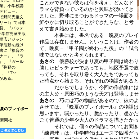
生まれ。青山学
ことができない彼らは何を考え、どんなド
業。小学校講
ラマを背負っているのかと興味が湧いてき
デビュー。
ました。野球にまつわるドラマの一場面を
で野間児童文
鮮やかに切り取ることができたらな、と考
リーⅡ』で日本
賞、『バッテ
えて書き始めました。
小学館児童出版
―― 本書には、書名である「晩夏のプレイ
幅広いジャン
作品は存在しません。ということは、作者の
筆活動を続け
て、晩夏＝「甲子園が終わった後」の「試合
書に『福音の
味ではないかと考えられます。
ナー』、『ラ
あさの
優勝校が決まり夏の甲子園は終わり
』、『ガール
『弥勒の
勝したピッチャーであっても、地区予選で敗
』、『The
っても、それを取り巻く大人たちであっても
どがある。
た時点から始まる、それぞれの物語があると
―― だからでしょうか、今回の作品集には
の主人公・原田巧のような天才は登場しませ
あさの
巧には巧の物語があるので、彼のよ
させては、『晩夏のプレイボール』の物語は
夏のプレイボー
思います。弱かったり、脆かったり、愚かだ
ごく普通の少年や大人のドラマを描きたかっ
新聞社
―― それでは、個々の作品についてお聞き
「練習球」は、中学時代はエースで四番だっ