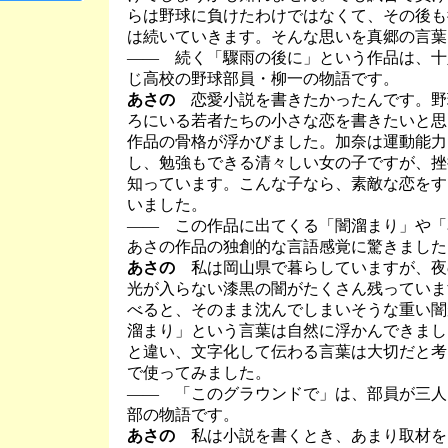
らは野球に負けたわけではなくて、その後も
は続いていきます。そんな思いを真郷の言葉
―― 続く「驟雨の後に」という作品は、十
じ高校の野球部員・柳一の物語です。
あさの
恋愛小説を書きたかったんです。野
ろにいる若者たちの小さな恋を書きたいと思
作品の骨格が浮かびました。加奈は運動能力
し、勉強もできる清々しい女の子ですが、挫
知っています。こんな子なら、素敵な恋をす
いました。
―― この作品に出てくる「闇溜まり」や「
あさの作品の独創的な言語感覚に驚きました
あさの
私は岡山県で暮らしていますが、夜
光が入らない漆黒の闇がたくさん残っていま
べると、そのまま沈んでしまいそうな重い闇
溜まり」という言葉は自然に浮かんできまし
と違い、文字化して伝わる言葉は大切だと考
で使ってみました。
―― 「このグラウンドで」は、部員が三人
部の物語です。
あさの
私は小説を書くとき、あまり取材を