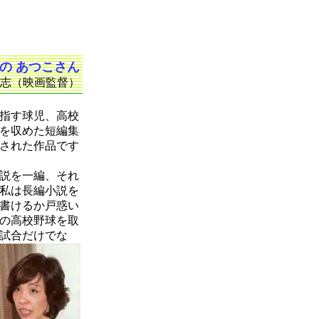
の あつこさん
淳志（映画監督）
指す球児、高校
を収めた短編集
された作品です
説を一編、それ
私は長編小説を
書けるか戸惑い
の高校野球を取
試合だけでな