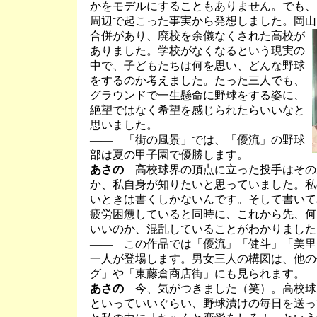
かをモデルにすることもありません。でも、
周辺で起こった事実から発想しました。岡山
合併があ
り、廃校を余儀なくされた高校が
ありました。学校がなくなるという現実の
中で、子どもたちは何を思い、どんな野球
をするのか考えました。たった三人でも、
グラウンドで一生懸命に野球をする姿に、
絶望ではなく希望を感じられたらいいなと
思いました。
―― 「街の風景」では、「優流」の野球
部は夏の甲子園で優勝します。
あさの
高校球界の頂点に立った投手はその
か、私自身が知りたいと思っていました。私
いときは書くしかないんです。そして書いて
疲労困憊していると同時に、これから先、何
いいのか、混乱していることがわかりました
―― この作品では「優流」「健斗」「美里
一人が登場します。男女三人の構図は、他の
グ」や「東藤倉商店街」にも見られます。
あさの
今、気がつきました（笑）。高校球
といっていいぐらい、野球漬けの毎日を送っ