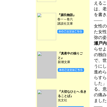
えるこ
は、老
を書き
『源氏物語』
巻一～巻六
―― 
講談社文庫
女性の
た女性
弥の姿
瀬戸内
らせよ
『真夜中の独りご
の独白
と』
で、世
新潮文庫
うにし
進めら
らすら
した」
る。意
『大切なひとへ 生き
の痛み
ることば』
ました
光文社
―― 