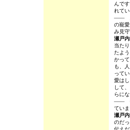
んです
れてい
―― 
の寵愛
み見守
瀬戸内
当たり
たよう
かって
も、人
ってい
愛はし
して、
らにな
―― 
ていま
瀬戸内
のだっ
伝えだ