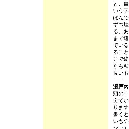
と、自
いう字
ぼんで
ずつ埋
る。あ
まで遠
でいる
ること
こで終
らも粘
良いも
―― 
瀬戸内
頭の中
えてい
ります
書くと
いもの
ないん