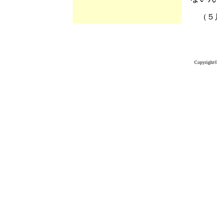
（５
Copyrigh