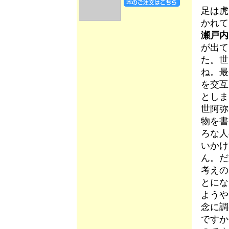
足は虎
かれて
瀬戸内
が出て
た。世
ね。最
を交互
としま
世阿弥
物を書
ろな人
いかけ
ん。だ
考えの
とにな
ようや
念に調
ですか