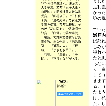
ました
1922年徳島生まれ。東京女子
足利義
大学卒業。57年「女子大生・
曲愛玲」で新潮社同人雑誌賞
かった
受賞。『田村俊子』で田村俊
弥の晩
子賞、『夏の終り』で女流文
―― 
学賞を受賞。73年に得度。そ
の後『花に問え』で谷崎潤一
ていた
郎賞、『白道』で芸術選奨、
瀬戸内
『場所』で野間文芸賞など受
ば死ね
賞多数。主な作品に『源氏物
語』、『孤高の人』、『釈
しみが
迦』、『かきおき草子』、
禅竹か
『花芯』、『藤壺』、『手
たと思
毬』、『草筏』などがある。
らない
り、白
して（
きます
『秘花』
る。（
新潮社
たよう
は、私
た。し