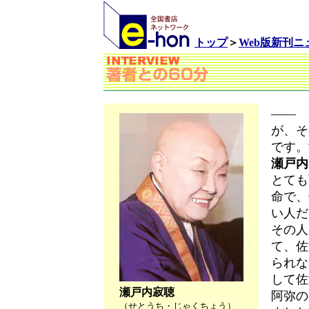
トップ
＞
Web版新刊
―― 
が、そ
です。
瀬戸内
とても
命で、
い人だ
その人
て、佐
られな
して佐
瀬戸内寂聴
阿弥の
（せとうち・じゃくちょう）