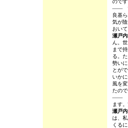
のです
―― 
良基ら
気が陰
おいて
瀬戸内
ん。世
まで持
る。た
勢いに
とがで
いかに
風を変
たので
―― 
ます。
瀬戸内
は、私
くるに