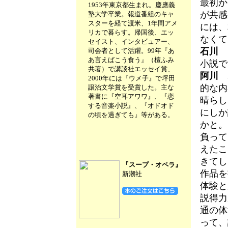
最初か
1953年東京都生まれ。慶應義
が共感
塾大学卒業。報道番組のキャ
スターを経て渡米、1年間アメ
には、
リカで暮らす。帰国後、エッ
なくて
セイスト、インタビュアー、
石川
し
司会者として活躍。99年『あ
あ言えばこう食う』（檀ふみ
小説で
共著）で講談社エッセイ賞、
阿川
ホ
2000年には『ウメ子』で坪田
的な内
譲治文学賞を受賞した。主な
著書に『空耳アワワ』、『恋
晴らし
する音楽小説』、『オドオド
にしか
の頃を過ぎても』等がある。
かと。
負って
えたこ
きてし
『スープ・オペラ』
作品を
新潮社
体験と
説得力
通の体
って、