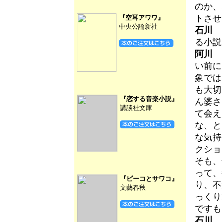
のか、
トさせ
『空耳アワワ』
中央公論新社
石川
る小説
阿川
い前に
象では
も大切
『恋する音楽小説』
ん婆さ
講談社文庫
て会え
な、と
な気持
クショ
そも、
って、
『ピーコとサワコ』
り、不
文藝春秋
っくり
ですも
石川
『