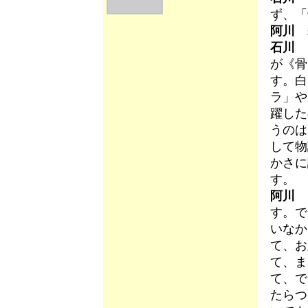
ず、「
阿川
石川
さ
が《骨
す。白
ラ」や
躍した
うのは
して物
かさに
す。
阿川
そ
す。で
いなか
て、お
て、ま
て、で
たらつ