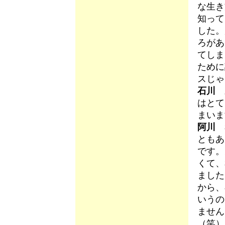
な生き
知って
した。
ろがあ
てしま
ために
スじゃ
石川
親
はとて
まいま
阿川
私
ともあ
です。
くて、
ました
から、
いうの
ません
（笑）