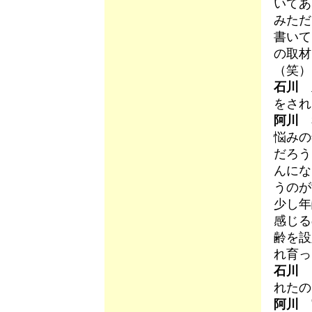
いてあ
みただ
書いて
の取材
（笑）
石川
主
をされ
阿川
私
悩みの
だろう
んにな
うのが
少し年
感じる
齢を設
れ育っ
石川
ト
れたの
阿川
実