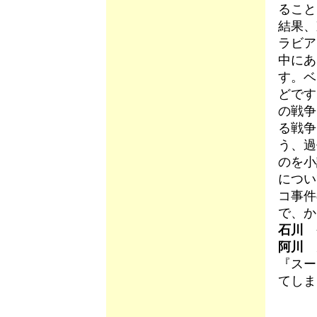
ること
結果、
ラビア
中にあ
す。ベ
どです
の戦争
る戦争
う、過
のを小
につい
コ事件
で、か
石川
今
阿川
次
『スー
てしま