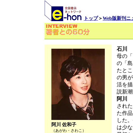
トップ
＞
Web版新刊
石川
阿
母の「
の「島
たとこ
の男が
活を描
説新潮
阿川
は
された
た作品
した。
阿川 佐和子
は少な
（あがわ・さわこ）