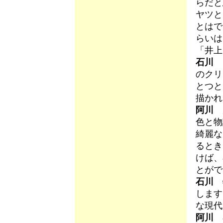
らだと
ヤツと
とはで
らいは
「井上
石川
こ
のクリ
とつと
描かれ
阿川
原
色と物
綺麗な
るとき
けば、
とがで
石川
物
します
な現代
阿川
小