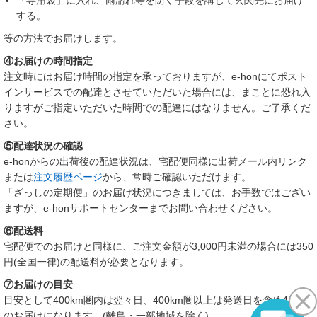
「専用袋」に入れ、雨濡れ等を防ぐ手段を講じて玄関先にお届け
する。
等の方法でお届けします。
④お届けの時間指定
注文時にはお届け時間の指定を承っておりますが、e-honにてポスト
インサービスでの配達とさせていただいた場合には、まことに恐れ入
りますがご指定いただいた時間での配達にはなりません。ご了承くだ
さい。
⑤配達状況の確認
e-honからの出荷後の配達状況は、宅配便同様に出荷メール内リンク
または
注文履歴ページ
から、常時ご確認いただけます。
「ざっしの定期便」のお届け状況につきましては、お手数ではござい
ますが、e-honサポートセンターまでお問い合わせください。
⑥配送料
宅配便でのお届けと同様に、ご注文金額が3,000円未満の場合には350
円(全国一律)の配送料が必要となります。
⑦お届けの目安
目安として400km圏内は翌々日、400km圏以上は発送日を含め4日目
のお届けになります。(離島・一部地域を除く)