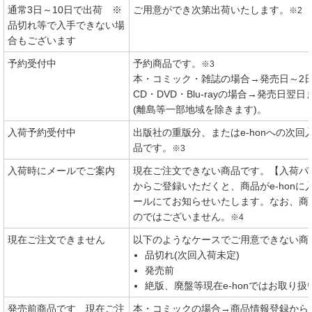
通常3日～10日で出荷 ※
ご用意ができ次第出荷いたします。
※2
品切れ等で入手できない場
合もございます
予約受付中
予約商品です。
※3
本・コミック・雑誌の場合→発売日～2
CD・DVD・Blu-rayの場合→発売日
(離島等一部地域を除きます)。
入荷予約受付中
出版社の重版分、またはe-honへの次
品です。
※3
入荷時にメールでご案内
現在ご注文できない商品です。【入荷パ
からご登録いただくと、商品がe-hon
ールにてお知らせいたします。なお、商
のではございません。
※4
現在ご注文できません
以下のようなケースでご用意できない商
品切れ(次回入荷未定)
発売前
絶版、廃盤等現在e-honではお取り
発売前商品です 現在ご注
本・コミックの場合→商品情報登録から