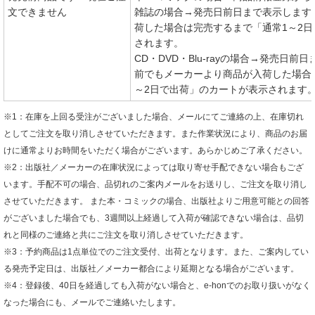
文できません
雑誌の場合→発売日前日まで表示します
荷した場合は完売するまで「通常1～2
されます。
CD・DVD・Blu-rayの場合→発売日
前でもメーカーより商品が入荷した場合
～2日で出荷」のカートが表示されます
※1：在庫を上回る受注がございました場合、メールにてご連絡の上、在庫切れ
としてご注文を取り消しさせていただきます。また作業状況により、商品のお届
けに通常よりお時間をいただく場合がございます。あらかじめご了承ください。
※2：出版社／メーカーの在庫状況によっては取り寄せ手配できない場合もござ
います。手配不可の場合、品切れのご案内メールをお送りし、ご注文を取り消し
させていただきます。 また本・コミックの場合、出版社よりご用意可能との回答
がございました場合でも、3週間以上経過して入荷が確認できない場合は、品切
れと同様のご連絡と共にご注文を取り消しさせていただきます。
※3：予約商品は1点単位でのご注文受付、出荷となります。また、ご案内してい
る発売予定日は、出版社／メーカー都合により延期となる場合がございます。
※4：登録後、40日を経過しても入荷がない場合と、e-honでのお取り扱いがなく
なった場合にも、メールでご連絡いたします。