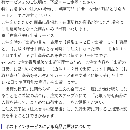
荷サービス」のご説明は、下記※をご参照ください）
特にお急ぎのご注文の場合は、当該商品（1冊）を他の商品とは別カ
ートとしてご注文ください。
ご注文いただいた商品に品切れ・在庫切れの商品が含まれた場合は、
ご用意可能となった商品のみで出荷いたします。
※「在庫品先行出荷サービス」
ご注文時の「出荷の目安」表示が【通常１～２日で出荷します】商品
と、【お取り寄せ】商品とを同時にご注文になった際に、【通常１～
２日で出荷します】商品のみを先に出荷するサービスです。
e-honでは注文番号単位で出荷管理するため、ご注文内容を「出荷の
目安」に基づいて分類し、【通常１～２日で出荷します】商品と【お
取り寄せ】商品をそれぞれ別カート／別注文番号に振り分けた上で、
1～2日で準備可能な商品から出荷します。
「出荷の目安」に関わらず、ご注文の全商品を一度にお受け取りにな
ることをご希望の場合は、注文ステップ５にて、「お取り寄せ商品の
入荷を待って、まとめて出荷する。」をご選択ください。
ご注文完了後（注文番号の確定後）に、先行出荷に関するご指定の変
更を承ることはできかねます。
ポストインサービスによる商品お届けについて