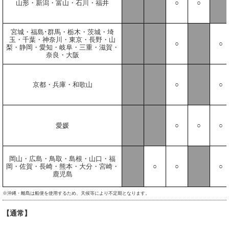
山形・新潟・富山・石川・福井
○
○
宮城・福島･群馬・栃木・茨城・埼
玉・千葉・神奈川・東京・長野・山
○
○
梨・静岡・愛知・岐阜・三重・滋賀・
奈良・大阪
京都・兵庫・和歌山
○
○
愛媛
○
○
○
岡山・広島・鳥取・島根・山口・福
岡・佐賀・長崎・熊本・大分・宮崎・
○
○
○
鹿児島
※沖縄・離島は船便を使用するため、天候等により不定期となります。
【通常】