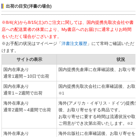
出荷の目安(洋書の場合)
※8/4(火)から8/15(土)のご注文に関しては、国内提携先取次会社や書
店への配送業者の休業により、My書店へのお届けに通常よりお時間
をいただく場合がございます。
※お手配の状況はマイページ「
洋書注文履歴
」にて常時ご確認いただ
けます。
サイトの表示
状況
国内在庫あり
国内提携先倉庫に在庫確認後、お取り寄
通常1週間～10日で出荷
国内在庫あり
国内提携先取次会社に在庫確認後、お取
通常1～2週間で出荷
※1
海外在庫あり
海外(アメリカ・イギリス・ドイツ)提携
通常2週間～4週間で出荷
後、お取り寄せをする商品です。
お取り寄せに要する時間は流通状況や取
ご用意ができ次第出荷いたします。
※2
海外在庫あり
海外出版社に在庫確認後、お取り寄せを