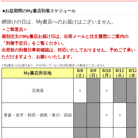
■お盆期間のMy書店到着スケジュール
網掛けの日は、My書店へのお届けはございません。
＜ご留意点＞
個別注文のMy書店お届け日は、出荷メールと注文履歴にご案内の
「到着予定日」をご覧ください。
出荷前の到着日事前確認は、対応いたしておりません。予めご了承い
ただけますよう、お願いいたします。
○:My書店へのお届けあり ※○の付いていない日はMy書店への配送がございません
8/8
8/9
8/10
8/11
8/12
My書店所在地
（土）
（日）
（月）
（火）
（水
北海道
○
○
青森・岩手・秋田・徳島・香川・高知
○
○