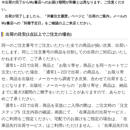
※出荷の完了からMy書店へのお届け期間が和書とは異なります。ご注意くださ
い。
出荷が完了しましたら、「洋書注文履歴」ページと「出荷のご案内」メールの
My書店への「到着予定日」をご確認の上ご来店ください。
出荷の目安(2点以上でご注文の場合)
同一のご注文番号でご注文いただいた全ての商品が揃い次第、出荷い
たします。同じご注文番号の商品を分割しての出荷のご対応はいたし
かねますので、ご了承ください。
「通常1～2日で出荷」商品と「お取り寄せ」商品とを同一カートでご
注文いただいた場合、「通常1～2日で出荷」の商品も、「お取り寄
せ」商品を出版社・メーカーから調達でき次第、合わせて出荷するこ
とになります。出版社・メーカーからの「お取り寄せ」商品は、納品
までに最大3週間のご猶予をいただくことがありますので、あらかじ
めご了承ください。
「通常1～2日で出荷」商品を至急にご入用の際は、ご注文時の「注文
ステップ5 注文内容の確認」画面にて、「在庫品先行出荷サービス」
のご利用をご指定ください。宅配でのお届けをご指定の場合は、「在
庫品先行出荷サービス」はご利用いただけません。 （「在庫品先行出